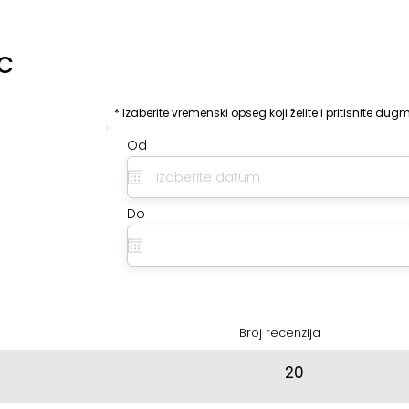
c
:
* Izaberite vremenski opseg koji želite i pritisnite dugm
Od
Do
Broj recenzija
20