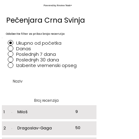
Powered by: Review Track+
Pečenjara Crna Svinja
Odaberite filter za prikaz broja recenzija:
Ukupno od početka
Danas
Poslednjih 7 dana
Poslednjih 30 dana
Izaberite vremenski opseg
Naziv
Broj recenzija
9
1
.
Miloš
50
2
.
Dragoslav-Gaga