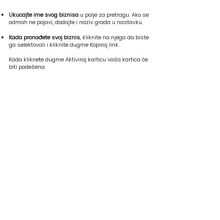
Ukucajte ime svog biznisa
u polje za pretragu. Ako se
odmah ne pojavi, dodajte i naziv grada u nastavku.
Kada pronađete svoj biznis
, kliknite na njega da biste
ga selektovali i kliknite dugme Kopiraj link.
Kada kliknete dugme Aktiviraj karticu vaša kartica će
biti podešena.