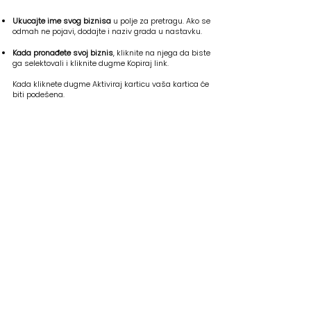
Ukucajte ime svog biznisa
u polje za pretragu. Ako se
odmah ne pojavi, dodajte i naziv grada u nastavku.
Kada pronađete svoj biznis
, kliknite na njega da biste
ga selektovali i kliknite dugme Kopiraj link.
Kada kliknete dugme Aktiviraj karticu vaša kartica će
biti podešena.