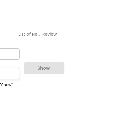
List of Negative Reviews
Review Counter
Show
 "Show"