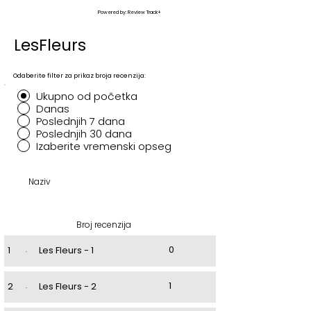
Powered by: Review Track+
LesFleurs
Odaberite filter za prikaz broja recenzija:
Ukupno od početka
Danas
Poslednjih 7 dana
Poslednjih 30 dana
Izaberite vremenski opseg
Naziv
Broj recenzija
0
1
.
Les Fleurs - 1
1
2
.
Les Fleurs - 2