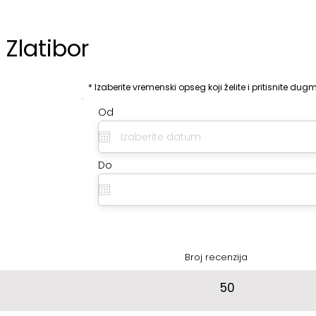
Zlatibor
:
* Izaberite vremenski opseg koji želite i pritisnite dugm
Od
Do
Broj recenzija
50