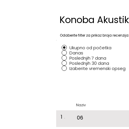
Konoba Akustik 
Odaberite filter za prikaz broja recenzija
Ukupno od početka
Danas
Poslednjih 7 dana
Poslednjih 30 dana
Izaberite vremenski opseg
Naziv
1
.
06