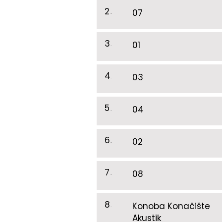
2
.
07
3
.
01
4
.
03
5
.
04
6
.
02
7
.
08
8
.
Konoba Konačište
Akustik