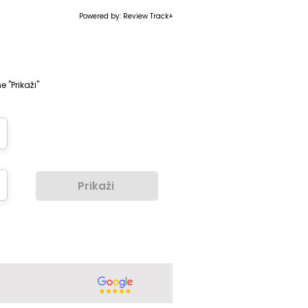
Powered by: Review Track+
e "Prikaži"
Prikaži