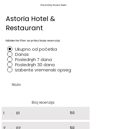
Powered by: Review Track+
Astoria Hotel &
Restaurant
Odaberite filter za prikaz broja recenzija:
Ukupno od početka
Danas
Poslednjih 7 dana
Poslednjih 30 dana
Izaberite vremenski opseg
Naziv
Broj recenzija
50
1
.
01
50
2
.
02