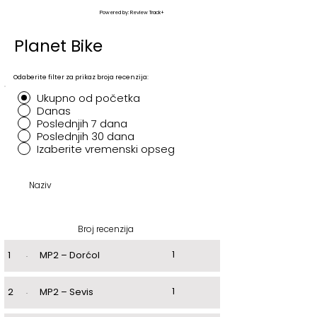
Powered by: Review Track+
Planet Bike
Odaberite filter za prikaz broja recenzija:
Ukupno od početka
Danas
Poslednjih 7 dana
Poslednjih 30 dana
Izaberite vremenski opseg
Naziv
Broj recenzija
1
1
.
MP2 – Dorćol
1
2
.
MP2 – Sevis