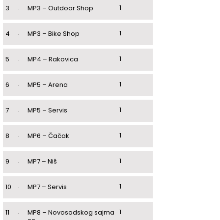
1
3
.
MP3 – Outdoor Shop
1
4
.
MP3 – Bike Shop
1
5
.
MP4 – Rakovica
1
6
.
MP5 – Arena
1
7
.
MP5 – Servis
1
8
.
MP6 – Čačak
1
9
.
MP7 – Niš
1
10
.
MP7 – Servis
1
11
.
MP8 – Novosadskog sajma