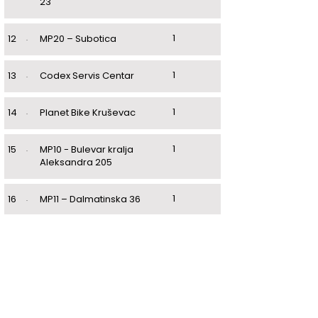
23
1
12
.
MP20 – Subotica
1
13
.
Codex Servis Centar
1
14
.
Planet Bike Kruševac
1
15
.
MP10 - Bulevar kralja
Aleksandra 205
1
16
.
MP11 – Dalmatinska 36
1
17
.
MP13 – Trg Josifa Pančića
(Ulaz 2)
1
18
.
MP14 – Bulevar
oslobođenja 131