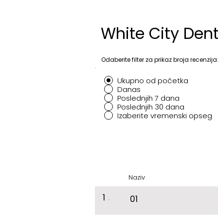
White City Den
Odaberite filter za prikaz broja recenzija
Ukupno od početka
Danas
Poslednjih 7 dana
Poslednjih 30 dana
Izaberite vremenski opseg
Naziv
1
.
01