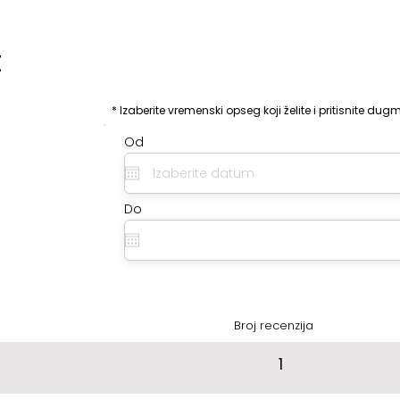
t
:
* Izaberite vremenski opseg koji želite i pritisnite dugm
Od
Do
Broj recenzija
1