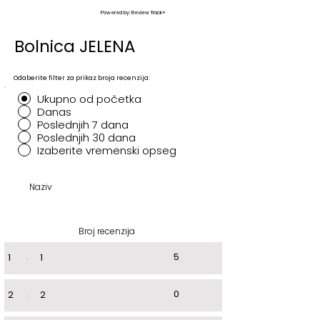
Powered by: Review Track+
Bolnica JELENA
Odaberite filter za prikaz broja recenzija:
Ukupno od početka
Danas
Poslednjih 7 dana
Poslednjih 30 dana
Izaberite vremenski opseg
Naziv
Broj recenzija
5
1
.
1
0
2
.
2