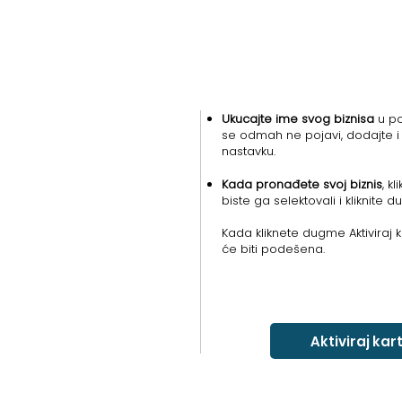
Ukucajte ime svog biznisa
u po
se odmah ne pojavi, dodajte i
nastavku.
Kada pronađete svoj biznis
, k
biste ga selektovali i kliknite d
Kada kliknete dugme Aktiviraj k
će biti podešena.
Aktiviraj kar