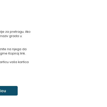
lje za pretragu. Ako
 naziv grada u
liknite na njega da
ugme Kopiraj link.
articu vaša kartica
ticu