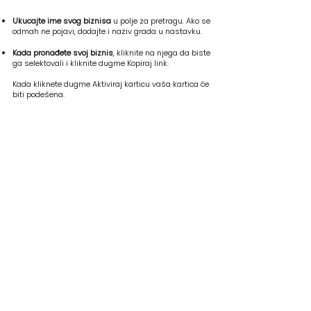
Ukucajte ime svog biznisa
u polje za pretragu. Ako se
odmah ne pojavi, dodajte i naziv grada u nastavku.
Kada pronađete svoj biznis
, kliknite na njega da biste
ga selektovali i kliknite dugme Kopiraj link.
Kada kliknete dugme Aktiviraj karticu vaša kartica će
biti podešena.