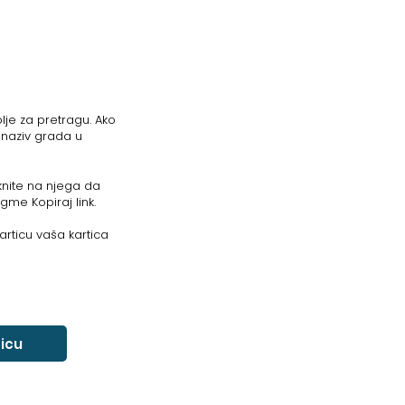
lje za pretragu. Ako
 naziv grada u
liknite na njega da
ugme Kopiraj link.
articu vaša kartica
ticu