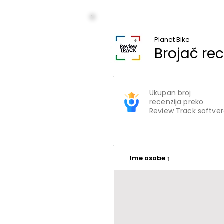
Planet Bike
Brojač rec
Ukupan broj
recenzija preko
Review Track softve
​Ime osobe ↑