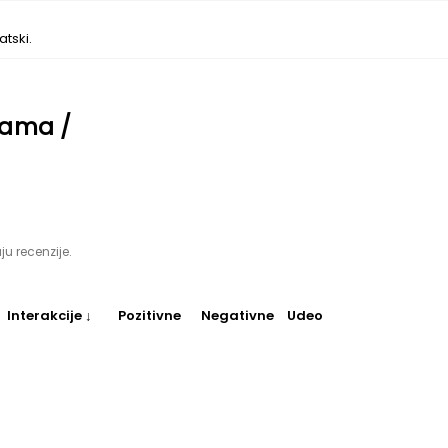
tski.
icama /
ju recenzije.
Interakcije ↓
Pozitivne
Negativne
Udeo