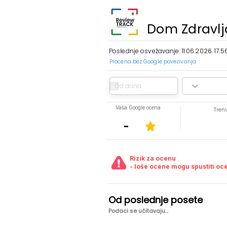
Dom Zdravlj
Poslednje osvežavanje: 11.06.2026. 17:5
Procena bez Google povezivanja
Vaša Google ocena
Trenu
-
Rizik za ocenu
- loše ocene mogu spustiti oc
Od poslednje posete
Podaci se učitavaju...