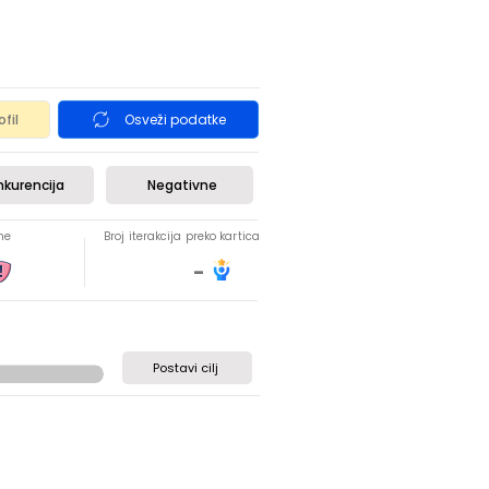
fil
Osveži podatke
nkurencija
Negativne
ne
Broj iterakcija preko kartica
-
Postavi cilj