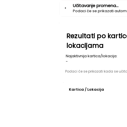
Učitavanje promena...
•
Podaci će se prikazati automa
Rezultati po kart
lokacijama
Najaktivnija kartica/lokacija:
-
Podaci će se prikazati kada se učita
Kartica / Lokacija