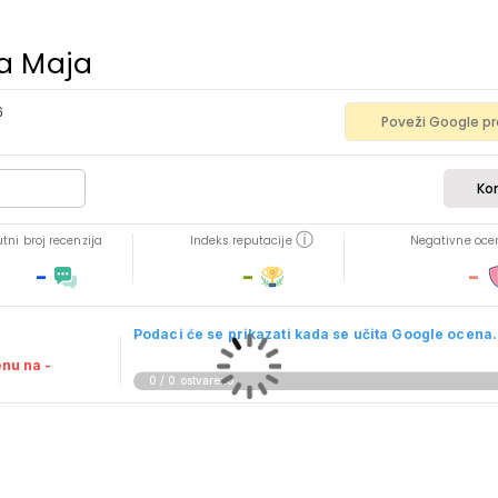
a Maja
6
Poveži Google pro
Ko
ⓘ
tni broj recenzija
Indeks reputacije
Negativne oce
-
-
-
Podaci će se prikazati kada se učita Google ocena.
enu na -
0 / 0 ostvareno